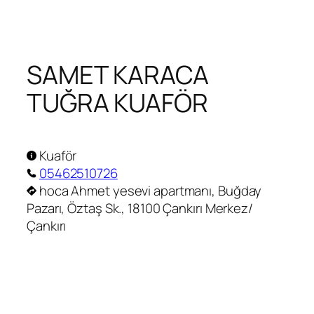
Zum
Inhalt
springen
SAMET KARACA
TUĞRA KUAFÖR
Kuaför
05462510726
hoca Ahmet yesevi apartmanı, Buğday
Pazarı, Öztaş Sk., 18100 Çankırı Merkez/
Çankırı