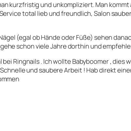
n kurzfristig und unkompliziert. Man kommt
Service total lieb und freundlich, Salon saub
e Nägel (egal ob Hände oder Füße) sehen dana
ch gehe schon viele Jahre dorthin und empfehle
 bei Ringnails . Ich wollte Babyboomer , dies
! Schnelle und saubere Arbeit ! Hab direkt ei
ekommen