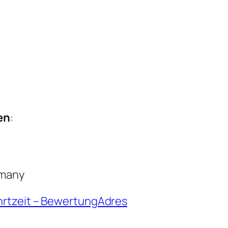
en
:
rmany
hrtzeit – BewertungAdres