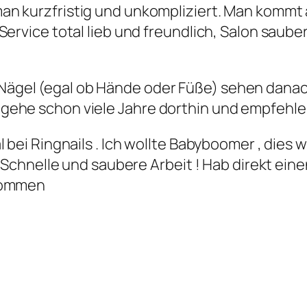
n kurzfristig und unkompliziert. Man kommt
Service total lieb und freundlich, Salon saub
e Nägel (egal ob Hände oder Füße) sehen dana
ch gehe schon viele Jahre dorthin und empfehle
 bei Ringnails . Ich wollte Babyboomer , dies
! Schnelle und saubere Arbeit ! Hab direkt ei
ekommen