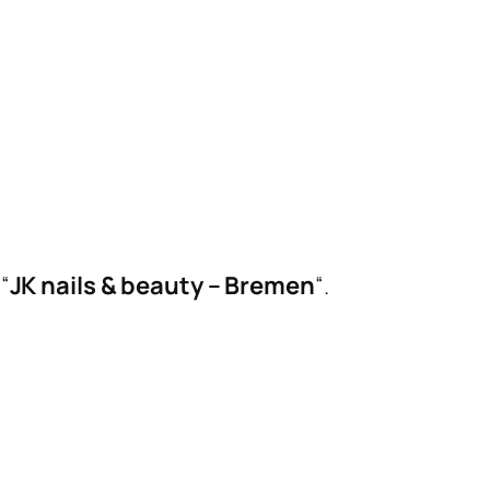
“
JK nails & beauty – Bremen
“.