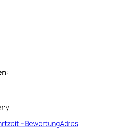
en
:
any
hrtzeit – BewertungAdres