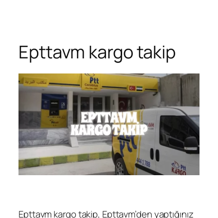
Zum
Inhalt
springen
Epttavm kargo takip
Epttavm kargo takip, Epttavm’den yaptığınız